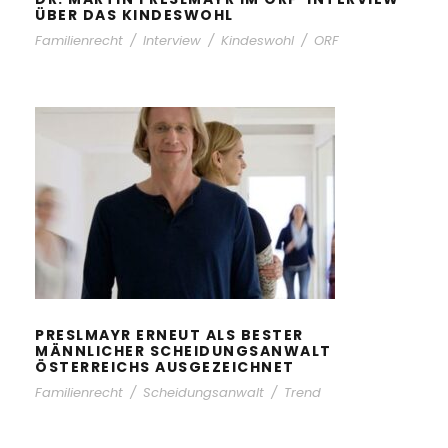
ÜBER DAS KINDESWOHL
Familienrecht
/
Interview
/
Kindeswohl
/
ORF
PRESLMAYR ERNEUT ALS BESTER
MÄNNLICHER SCHEIDUNGSANWALT
ÖSTERREICHS AUSGEZEICHNET
PRESLMAYR ERNEUT ALS BESTER
MÄNNLICHER SCHEIDUNGSANWALT
ÖSTERREICHS AUSGEZEICHNET
Familienrecht
/
Scheidungsanwalt
/
Trend