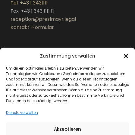
Tel. +43 1 3431111
Fax: +43 1 343 1111 11
reception@preslmayr.legal
Kontakt-Formular
Zustimmung verwalten
Um dir ein optimales Erlebnis zu bieten, verwenden wir
Technologien wie Cookies, um Geräteinformationen zu speichern
und/oder darauf zuzugreifen. Wenn du diesen Technologien
zustimmst, können wir Daten wie das Surfverhalten oder eindeutige
IDs auf dieser Website verarbeiten. Wenn du deine Zustimmung
nicht erteilst oder zurückziehst, können bestimmte Merkmale und
Funktionen beeinträchtigt werden.
Dienste verwalten
Akzeptieren
Copyright 2025 preslmayr.legal Rechtsanwälte