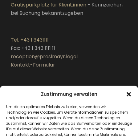
Gratisparkplatz für Klient:innen
- Kennzeichen
bei Buchung bekanntzugeben
Tel. +43 1 3431111
Fax: +43 1 343 1111 11
reception@preslmayr.legal
Kontakt-Formular
Zustimmung verwalten
Um dir ein optimales Erlebnis zu bieten, verwenden wir
Technologien wie Cookies, um Geräteinformationen zu speichern
und/oder darauf zuzugreifen. Wenn du diesen Technologien
zustimmst, können wir Daten wie das Surfverhalten oder eindeutige
IDs auf dieser Website verarbeiten. Wenn du deine Zustimmung
nicht erteilst oder zurückziehst, können bestimmte Merkmale und