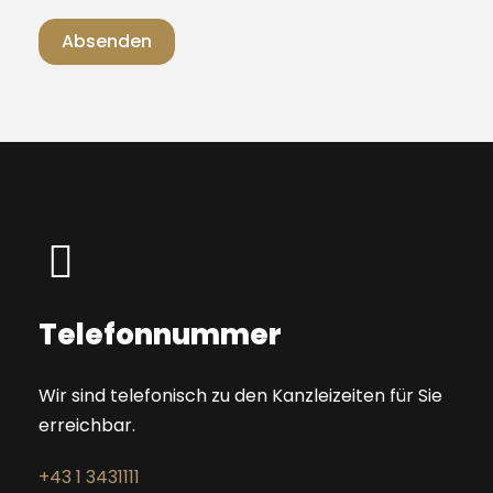
Absenden
A
l
t
e
r
n
a
t
Telefonnummer
i
v
Wir sind telefonisch zu den Kanzleizeiten für Sie
e
erreichbar.
:
+43 1 3431111